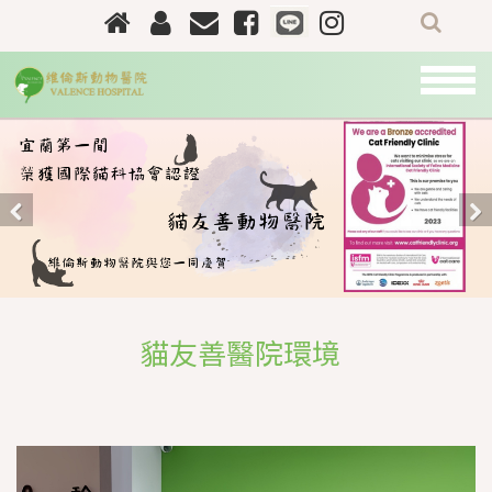
關
於
我
們
最
新
Previous
Nex
資
訊
門
診
貓友善醫院環境
資
訊
醫
師
團