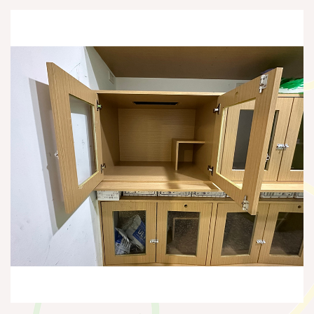
聯
絡
我
們