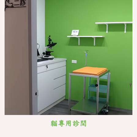
隊
診
療
科
別
院
所
環
境
貓
友
善
醫
院
環
貓專用診間
境