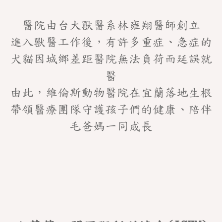
隊
醫院由台大獸醫系林雍翔醫師創立
診
進入獸醫工作後，有許多重症、急症的
療
科
犬貓因城鄉差距醫院無法負荷而延誤就
別
醫
院
由此，維倫斯動物醫院在宜蘭落地生根
所
環
帶領醫療團隊守護孩子們的健康、陪伴
境
毛爸媽一同成長
貓
友
善
醫
院
環
境