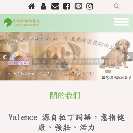
關
於
我
們
最
新
Previous
Nex
資
訊
門
診
關於我們
資
訊
Valence 源自拉丁詞語，意指健
醫
師
康、強壯、活力
團