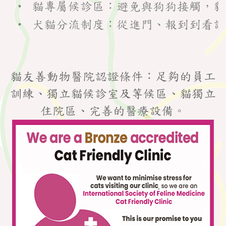
 • 貓專屬候診區：避免與狗狗接觸，貓
 • 犬貓分流制度：從進門、報到到看
貓友善動物醫院認證條件：足夠的員工
訓練、獨立貓候診室及等候區、貓獨立
住院區、完善的醫療設備。