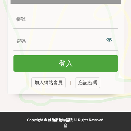
隊
診
療
科
別
院
所
登入
環
境
貓
加入網站會員
|
忘記密碼
友
善
醫
院
環
境
Copyright © 維倫斯動物醫院 All Rights Reserved.