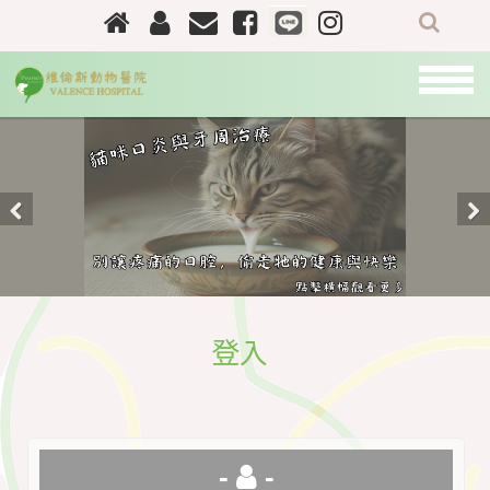
關
於
我
們
最
新
Previous
Nex
資
訊
門
診
登入
資
訊
醫
師
-
-
團