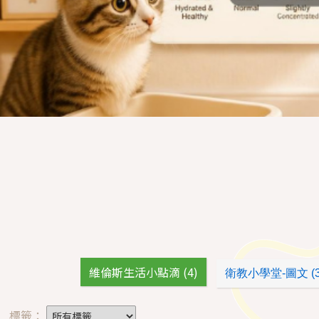
維倫斯生活小點滴 (4)
衛教小學堂-圖文 (3
標籤：