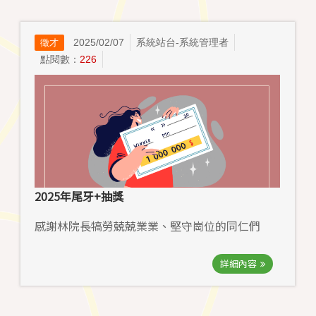
2025/02/07
系統站台-系統管理者
徵才
點閱數：
226
2025年尾牙+抽獎
感謝林院長犒勞兢兢業業、堅守崗位的同仁們
詳細內容