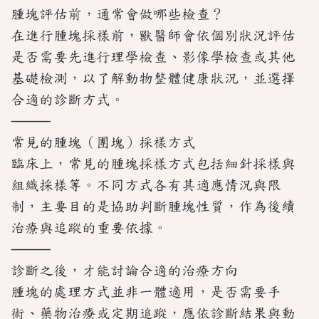
聯
腫塊評估前，通常會做哪些檢查？
絡
我
在進行腫塊採樣前，獸醫師會依個別狀況評估
們
是否需要先進行理學檢查、影像學檢查或其他
基礎檢測，以了解動物整體健康狀況，並選擇
合適的診斷方式。
⸻
常見的腫塊（團塊）採樣方式
臨床上，常見的腫塊採樣方式包括細針採樣與
組織採樣等。不同方式各有其適應情況與限
制，主要目的是協助判斷腫塊性質，作為後續
治療與追蹤的重要依據。
⸻
診斷之後，才能討論合適的治療方向
腫塊的處理方式並非一體適用，是否需要手
術、藥物治療或定期追蹤，應依診斷結果與動