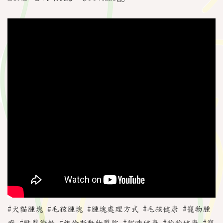
#犬貓腫塊 #毛孩腫塊 #腫塊處理方式 #毛孩健康 #寵物腫
瘤 #獸醫衛教 #維倫斯動物醫院 #貓咪健康 #狗狗健康 #寵