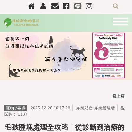
關
於
我
們
最
新
資
訊
門
診
資
訊
2025-12-20 10:17:28
系統站台-系統管理者
點
寵物小常識
閱數： 1137
醫
師
毛孩腫塊處理全攻略｜從診斷到治療的
團