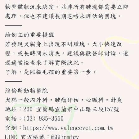
物整體狀況來決定。並非所有腫塊都需要立即
處理，但也不建議長期忽略未評估的團塊。
⸻
給飼主的重要提醒
若發現犬貓身上出現不明腫塊、大小快速改
變，或長時間未消失，建議與獸醫師討論，透
過適當檢查來了解實際狀況。
了解，是照顧毛孩的重要第一步。
⸻
維倫斯動物醫院
犬貓一般內外科・腫瘤評估・心臟科・針灸
地址：260 宜蘭縣宜蘭市中山路三段157號
電話：(03) 935-3550
官網：https://www.valencevet.com.tw
LINE 官方帳號：@997nmfgy