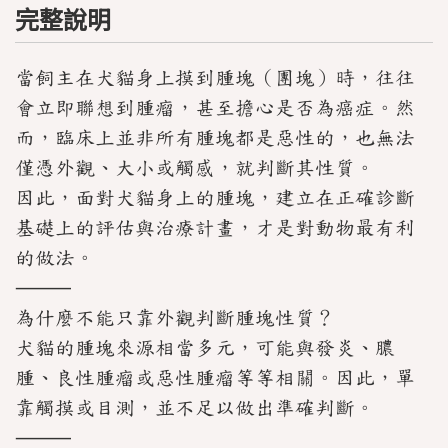
完整說明
隊
診
當飼主在犬貓身上摸到腫塊（團塊）時，往往
療
科
會立即聯想到腫瘤，甚至擔心是否為癌症。然
別
而，臨床上並非所有腫塊都是惡性的，也無法
僅憑外觀、大小或觸感，就判斷其性質。
院
所
因此，面對犬貓身上的腫塊，建立在正確診斷
環
基礎上的評估與治療計畫，才是對動物最有利
境
的做法。
貓
⸻
友
為什麼不能只靠外觀判斷腫塊性質？
善
醫
犬貓的腫塊來源相當多元，可能與發炎、膿
院
腫、良性腫瘤或惡性腫瘤等等相關。因此，單
環
境
靠觸摸或目測，並不足以做出準確判斷。
⸻